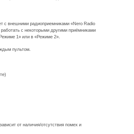
ет с внешними радиоприемниками «Nero Radio
е работать с некоторыми другими приёмниками
«Режиме 1» или в «Режиме 2».
аждым пультом.
те)
зависит от наличия/отсутствия помех и