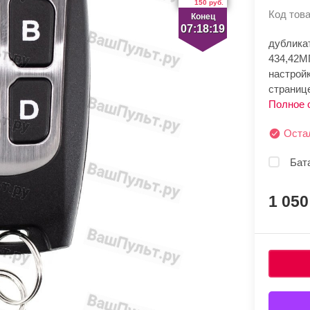
150 руб.
Код това
Конец
07:18:19
дубликат
434,42М
настройк
странице
Полное 
Оста
Бата
1 05