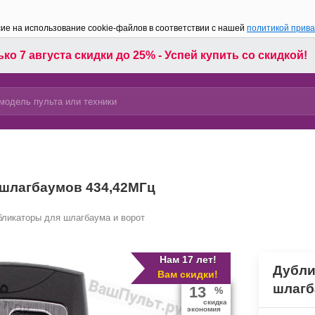
сие на использование cookie-файлов в соответствии с нашей
политикой прив
ко 7 августа скидки до 25% - Успей купить со скидкой!
и шлагбаумов 434,42МГц
бликаторы для шлагбаума и ворот
Нам 17 лет!
Дубли
Вам скидки!
шлагб
13
%
скидка
экономия