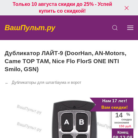
Только 10 августа скидки до 25% - Успей
купить со скидкой!
ВашПульт.ру
Дубликатор ЛАЙТ-9 (DoorHan, AN-Motors,
Came TOP TAM, Nice Flo FlorS ONE INTI
Smilo, GSN)
Дубликаторы для шлагбаума и ворот
Нам 17 лет!
Вам скидки!
14
%
скидка
экономия
150 руб.
Конец
08:12:08