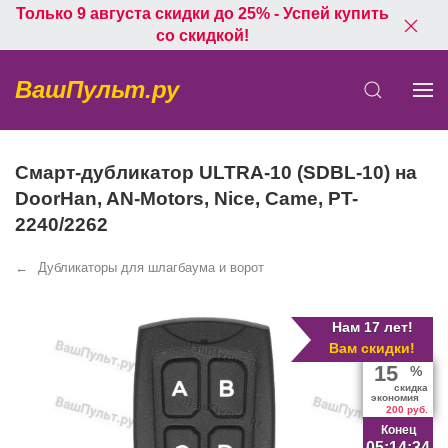
Только 9 августа скидки до 25% - Успей купить
со скидкой!
ВашПульт.ру
Смарт-дубликатор ULTRA-10 (SDBL-10) на
DoorHan, AN-Motors, Nice, Came, PT-
2240/2262
Дубликаторы для шлагбаума и ворот
Нам 17 лет!
Вам скидки!
15
%
скидка
экономия
200 руб.
Конец
05:14:34