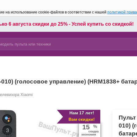
сие на использование cookie-файлов в соответствии с нашей
политикой прив
ко 6 августа скидки до 25% - Успей купить со скидкой!
M-010) (голосовое управление) (HRM1838+ бата
телевизора Xiaomi
Нам 17 лет!
Пульт 
Вам скидки!
010) 
15
%
скидка
батар
экономия