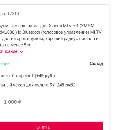
ра: 172167
уем, что наш пульт для Xiaomi MI ver.4 (XMRM-
RM1838 ) ic Bluetooth (голосовое управление) Mi TV
т долгий срок службы, хороший радиус сигнала и
ть не менее 5m.
описание
личии
Склад
плект батареек 1 (+
49 руб.
)
льный чехол для пульта 5 (+
249 руб.
)
1 000
КУПИТЬ