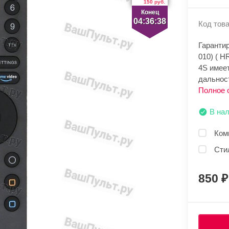
150 руб.
Конец
04:36:38
Код това
Гарантир
010) ( H
4S имее
дальнос
Полное 
В на
Ком
Сти
850