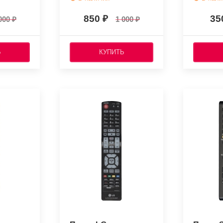
850
35
000
1 000
Ь
КУПИТЬ