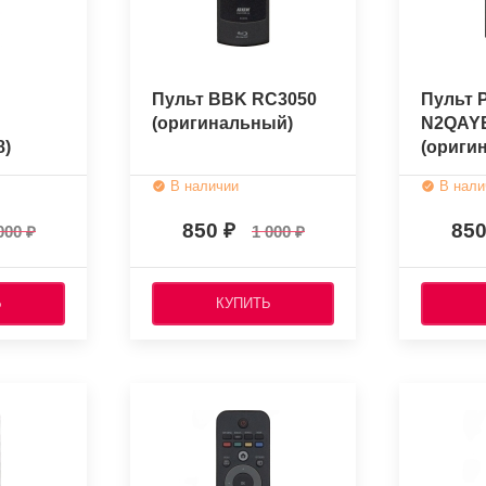
Пульт BBK RC3050
Пульт 
(оригинальный)
N2QAY
8)
(ориги
ый)
В наличии
В нали
850
85
000
1 000
Ь
КУПИТЬ