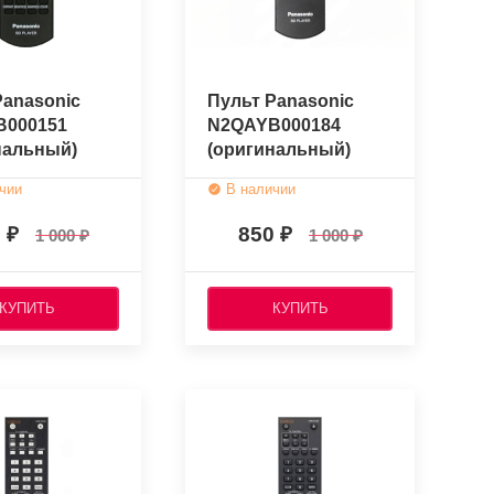
Panasonic
Пульт Panasonic
B000151
N2QAYB000184
нальный)
(оригинальный)
чии
В наличии
0
850
1 000
1 000
КУПИТЬ
КУПИТЬ