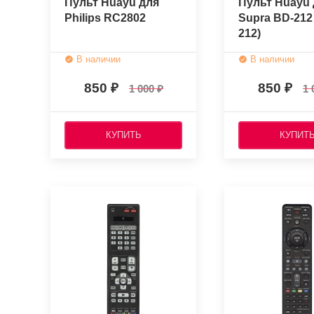
Пульт Huayu для
Пульт Huayu 
Philips RC2802
Supra BD-212
212)
В наличии
В наличии
850
850
1 000
1 
КУПИТЬ
КУПИТ