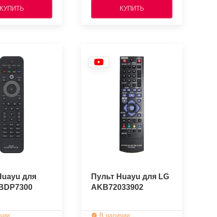
КУПИТЬ
КУПИТЬ
Huayu для
Пульт Huayu для LG
 BDP7300
AKB72033902
чии
В наличии