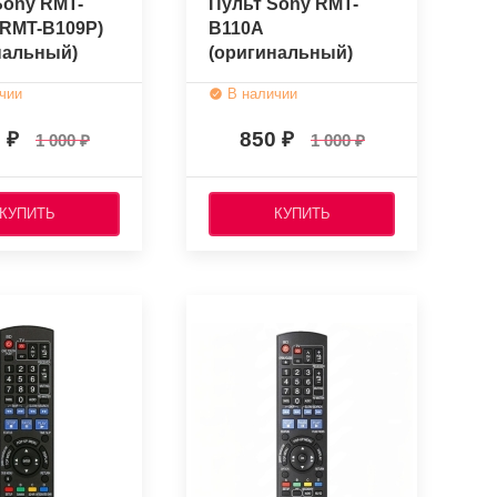
Sony RMT-
Пульт Sony RMT-
(RMT-B109P)
B110A
нальный)
(оригинальный)
чии
В наличии
0
850
1 000
1 000
КУПИТЬ
КУПИТЬ