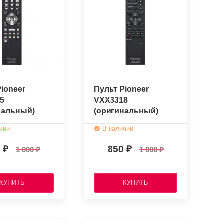
ioneer
Пульт Pioneer
5
VXX3318
нальный)
(оригинальный)
чии
В наличии
0
850
1 000
1 000
КУПИТЬ
КУПИТЬ