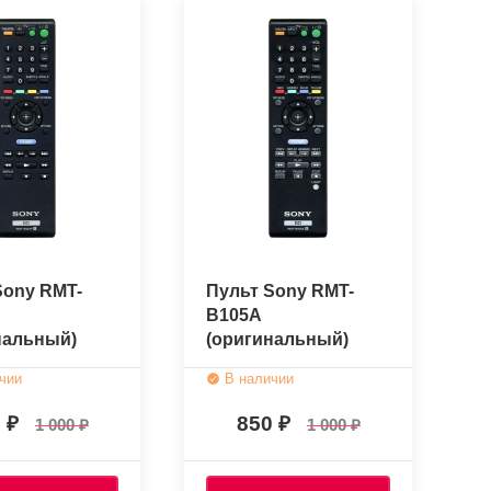
Sony RMT-
Пульт Sony RMT-
B105A
нальный)
(оригинальный)
чии
В наличии
0
850
1 000
1 000