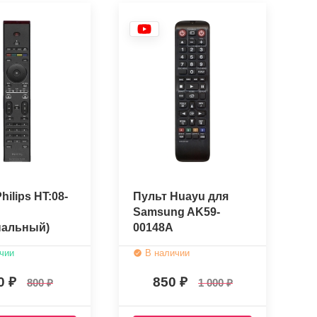
hilips HT:08-
Пульт Huayu для
Samsung AK59-
нальный)
00148A
чии
В наличии
0
850
800
1 000