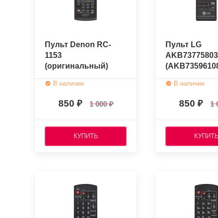
Пульт Denon RC-
Пульт LG
1153
AKB73775803
(оригинальный)
(AKB7359610
(оригинальн
В наличии
В наличии
850
850
1 000
1 
КУПИТЬ
КУПИТ