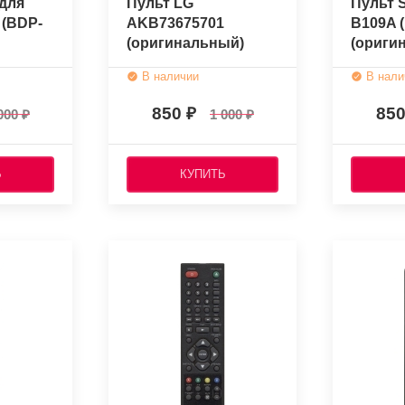
для
Пульт LG
Пульт 
 (BDP-
AKB73675701
B109A 
(оригинальный)
(ориги
В наличии
В нали
850
85
000
1 000
Ь
КУПИТЬ