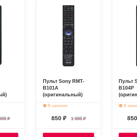
Пульт Sony RMT-
Пульт 
B101A
B104P
ый)
(оригинальный)
(ориги
В наличии
В нали
850
85
000
1 000