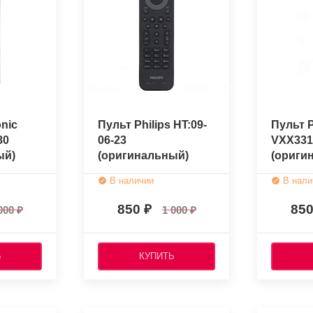
nic
Пульт Philips HT:09-
Пульт P
80
06-23
VXX331
ый)
(оригинальный)
(ориги
В наличии
В нали
850
85
000
1 000
Ь
КУПИТЬ