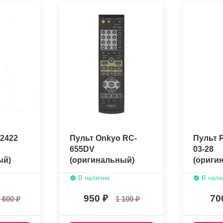
 2422
Пульт Onkyo RC-
Пульт P
655DV
03-28
ый)
(оригинальный)
(ориги
В наличии
В нали
950
70
 600
1 100