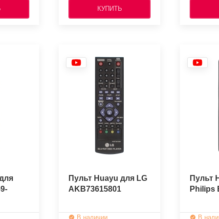
Ь
КУПИТЬ
для
Пульт Huayu для LG
Пульт 
9-
AKB73615801
Philips
В наличии
В нали