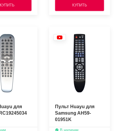
КУПИТЬ
КУПИТЬ
Huayu для
Пульт Huayu для
 RC19245034
Samsung AH59-
01951K
чии
В наличии