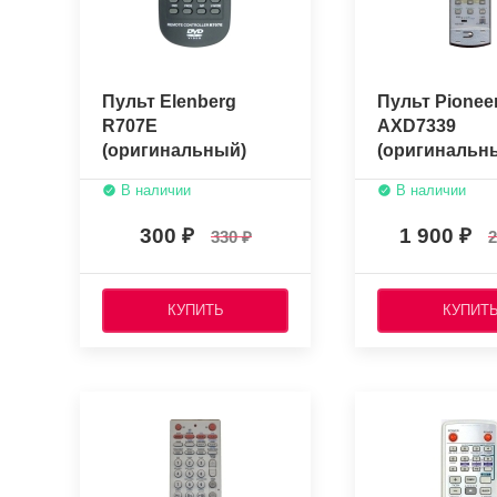
Пульт Elenberg
Пульт Pionee
R707E
AXD7339
(оригинальный)
(оригинальн
В наличии
В наличии
300
1 900
330
2
КУПИТЬ
КУПИТ