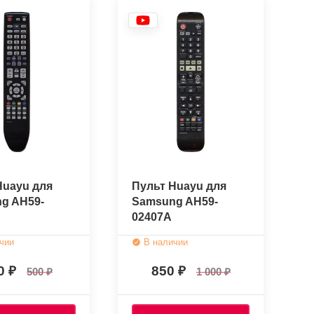
Huayu для
Пульт Huayu для
g AH59-
Samsung AH59-
02407A
чии
В наличии
0
850
500
1 000