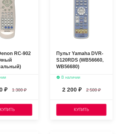
Denon RC-902
Пульт Yamaha DVR-
яный
S120RDS (WB56660,
нальный)
WB56680)
(оригинальный)
чии
В наличии
00
2 200
1 300
2 500
КУПИТЬ
КУПИТЬ