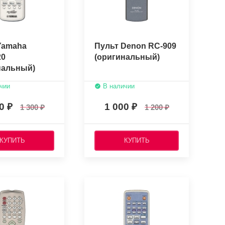
Yamaha
Пульт Denon RC-909
20
(оригинальный)
нальный)
чии
В наличии
50
1 000
1 300
1 200
КУПИТЬ
КУПИТЬ