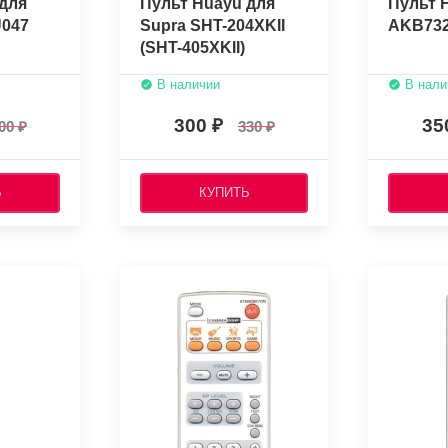
для
Пульт Huayu для
Пульт 
047
Supra SHT-204XKII
AKB732
(SHT-405XKII)
В наличии
В нали
300
35
00
330
Ь
КУПИТЬ