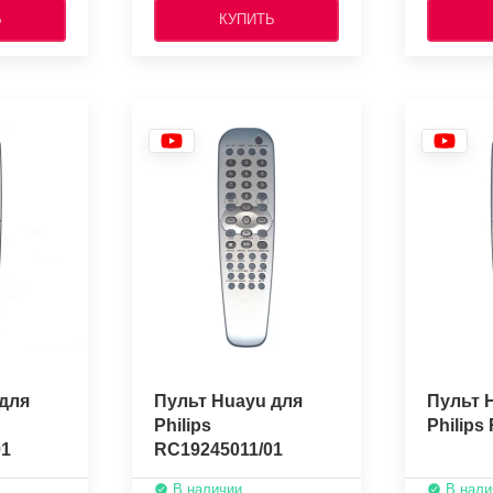
Ь
КУПИТЬ
для
Пульт Huayu для
Пульт 
Philips
Philips
01
RC19245011/01
В наличии
В нали