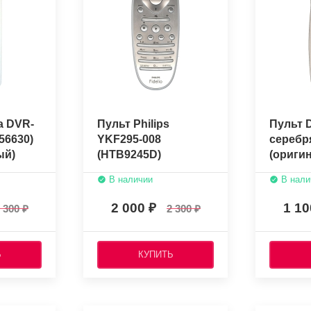
a DVR-
Пульт Philips
Пульт 
56630)
YKF295-008
серебр
ый)
(HTB9245D)
(ориги
(оригинальный)
В наличии
В нали
2 000
1 1
 300
2 300
Ь
КУПИТЬ