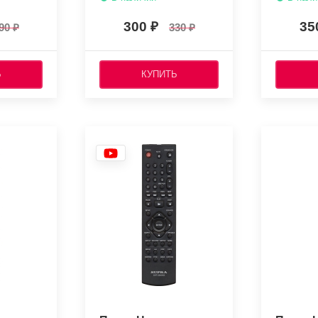
300
35
90
330
Ь
КУПИТЬ