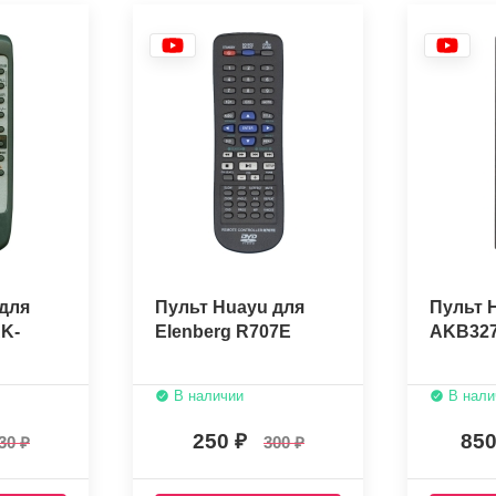
для
Пульт Huayu для
Пульт 
K-
Elenberg R707E
AKB327
В наличии
В нали
250
85
30
300