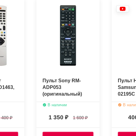
r
Пульт Sony RM-
Пульт 
D1463,
ADP053
Samsun
(оригинальный)
02195C
ый)
В наличии
В нали
1 350
40
 400
1 600