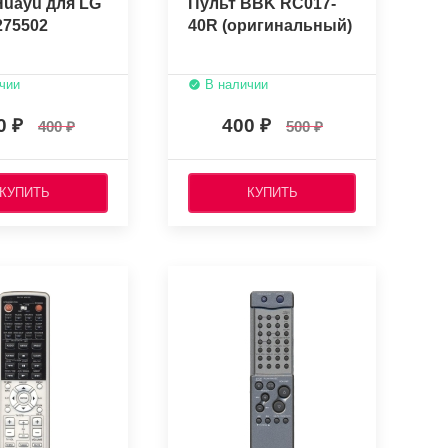
Huayu для LG
Пульт BBK RC017-
75502
40R (оригинальный)
чии
В наличии
0
400
400
500
КУПИТЬ
КУПИТЬ