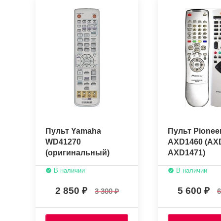
Пульт Yamaha
Пульт Pionee
WD41270
AXD1460 (AX
(оригинальный)
AXD1471)
(оригинальн
В наличии
В наличии
2 850
5 600
3 300
6