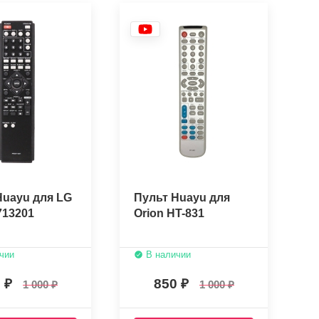
Huayu для LG
Пульт Huayu для
13201
Orion HT-831
чии
В наличии
0
850
1 000
1 000