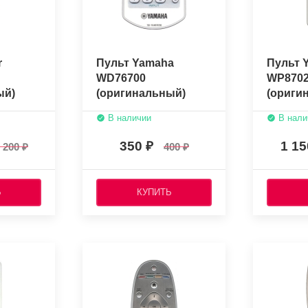
r
Пульт Yamaha
Пульт 
WD76700
WP870
ый)
(оригинальный)
(ориги
В наличии
В нали
350
1 1
 200
400
Ь
КУПИТЬ