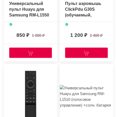
Универсальный
Пульт аэромышь
пульт Huayu для
ClickPdu G30S
Samsung RM-L1550
(обучаемый,
(голосовое
гироскоп,
управление)
голосовое
управление) ver.
850
1 200
1 000
1 400
2025