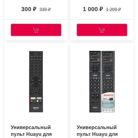
(голос.
300
1 000
330
1 200
управление)+
батарейки
Универсальный
Универсальный
пульт Huayu для
пульт Huayu для