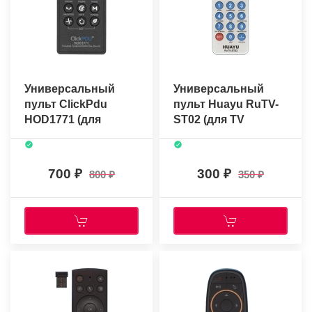
Универсальный
Универсальный
пульт ClickPdu
пульт Huayu RuTV-
HOD1771 (для
ST02 (для TV
каминов и
разных марок)
обогревателей)
700
300
800
350