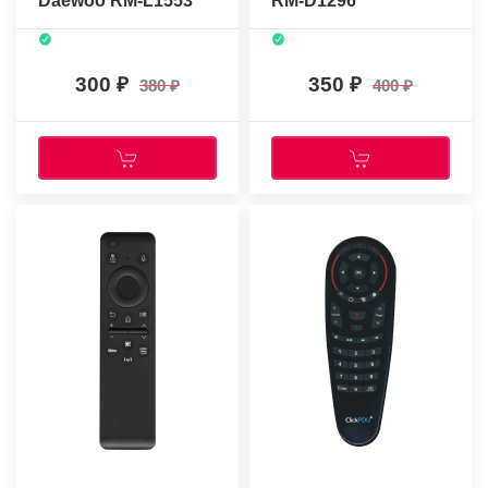
Daewoo RM-L1553
RM-D1296
300
350
380
400