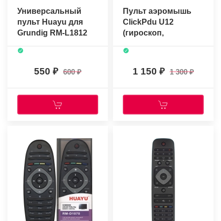
Универсальный
Пульт аэромышь
пульт Huayu для
ClickPdu U12
Grundig RM-L1812
(гироскоп,
(TV SMART)
голосовое
управление)
550
1 150
600
1 300