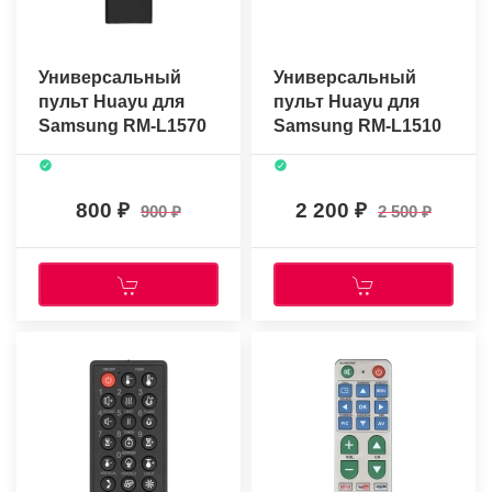
Универсальный
Универсальный
пульт Huayu для
пульт Huayu для
Samsung RM-L1570
Samsung RM-L1510
(голосовое
(голосовое
управление)
управление) +солн.
батарея
800
2 200
900
2 500