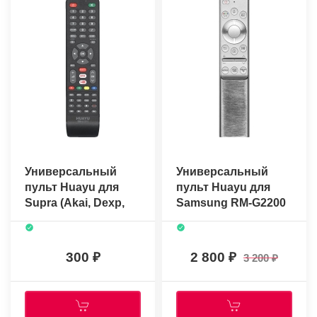
Универсальный
Универсальный
пульт Huayu для
пульт Huayu для
Supra (Akai, Dexp,
Samsung RM-G2200
Dns, Rolsen, Vityaz)
V8 (голосовое
RM-L1211 (корпус
управление)
2200-E)
300
2 800
3 200