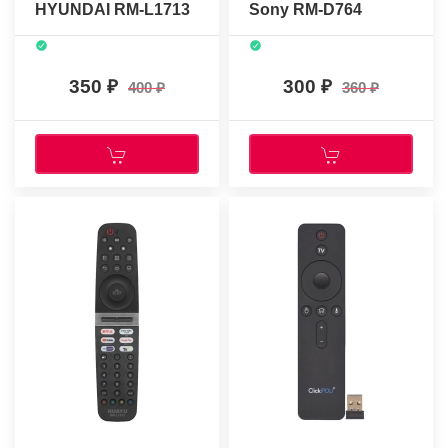
HYUNDAI RM-L1713
Sony RM-D764
(корпус JX-C005)
(без голоса)
350
300
400
360