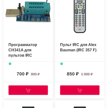
Программатор
Пульт IRC для Alex
CH341A для
Bauman (IRC 357 F)
пультов IRC
700
850
800
1 000