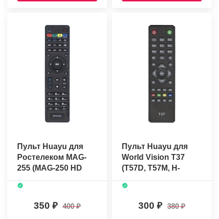
Пульт Huayu для
Пульт Huayu для
Ростелеком MAG-
World Vision T37
255 (MAG-250 HD
(T57D, T57M, H-
IPTV)
DVB03T2)
350
300
400
380