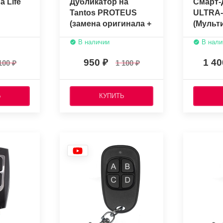
а Life
Дубликатор на
Смарт-
Tantos PROTEUS
ULTRA-
(замена оригинала +
(Мульт
копировщик)
315, 433
В наличии
В нали
МГц)
950
1 4
100
1 100
Ь
КУПИТЬ