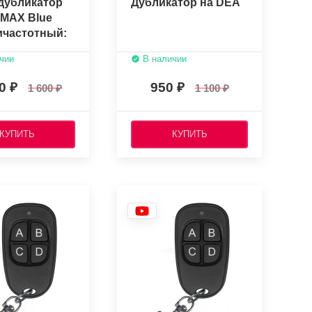
дубликатор
Дубликатор на DEA
MAX Blue
ичастотный:
, 434, 868
чии
В наличии
00
950
1 600
1 100
КУПИТЬ
КУПИТЬ