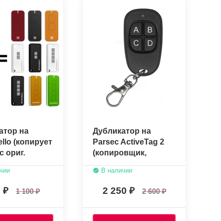
атор на
Дубликатор на
llo (копирует
Parsec ActiveTag 2
с ориг.
(копировщик,
а)
частота 2,45 ГГц)
чии
В наличии
0
2 250
1 100
2 600