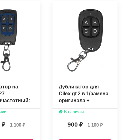
атор на
Дубликатор для
27
Cilex.gt 2 в 1(замена
ичастотный:
оригинала +
вальщик
копировщик)
чии
В наличии
, An-Motors,
)
0
900
1 100
1 100