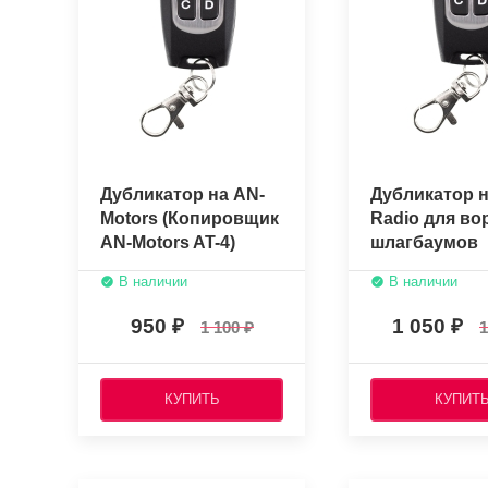
Дубликатор на AN-
Дубликатор н
Motors (Копировщик
Radio для во
AN-Motors AT-4)
шлагбаумов
434,42МГц
В наличии
В наличии
950
1 050
1 100
1
КУПИТЬ
КУПИТ