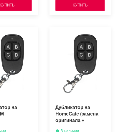
КУПИТЬ
КУПИТЬ
атор на
Дубликатор на
ОМ
HomeGate (замена
оригинала +
копировщик)
чии
В наличии