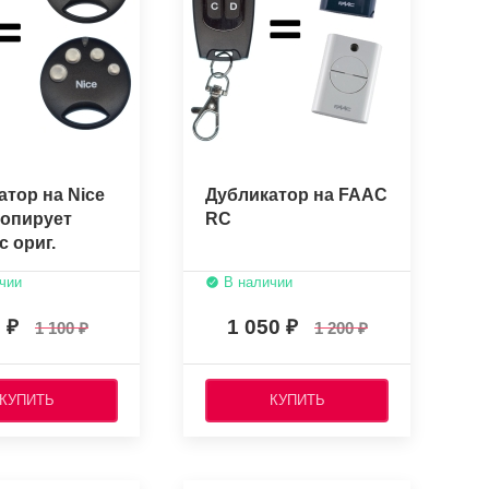
атор на Nice
Дубликатор на FAAC
копирует
RC
с ориг.
чии
В наличии
0
1 050
1 100
1 200
КУПИТЬ
КУПИТЬ