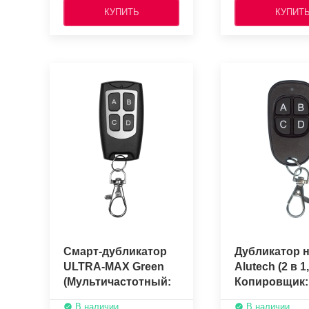
КУПИТЬ
КУПИТ
Смарт-дубликатор
Дубликатор 
ULTRA-MAX Green
Alutech (2 в 1,
(Мультичастотный:
Копировщик:
315, 433, 434, 868
Alutech AT-4N
В наличии
В наличии