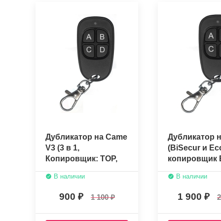
Дубликатор на Came
Дубликатор 
V3 (3 в 1,
(BiSecur и Ec
Копировщик: TOP,
копировщик B
TAM, TWIN)
Ecostar, стат
В наличии
В наличии
900
1 900
1 100
2