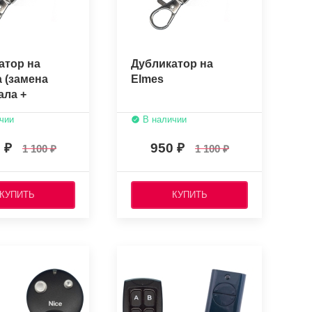
атор на
Дубликатор на
a (замена
Elmes
ала +
вщик)
чии
В наличии
0
950
1 100
1 100
КУПИТЬ
КУПИТЬ