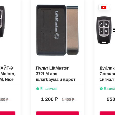
ЛАЙТ-9
Пульт LiftMaster
Дублик
-Motors,
372LM для
Comune
, Nice
шлагбаума и ворот
сигнал 
 INTI
брелок
В наличии
В нали
1 200
95
100
1 400