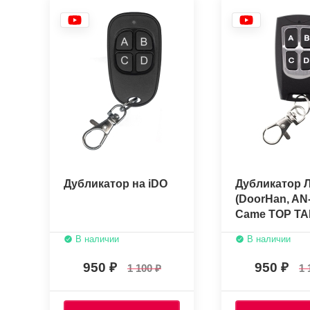
Дубликатор на iDO
Дубликатор 
(DoorHan, AN
Came TOP TAM
Flo FlorS ONE
В наличии
В наличии
Smilo, GSN)
950
950
1 100
1 