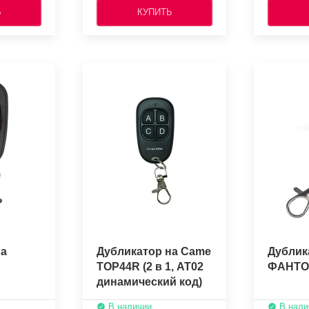
Ь
КУПИТЬ
на
Дубликатор на Came
Дублик
TOP44R (2 в 1, AT02
ФАНТ
динамический код)
 )
В наличии
В нали