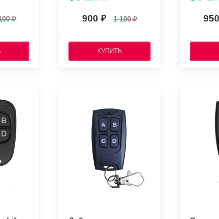
900
95
100
1 100
Ь
КУПИТЬ