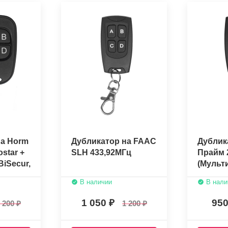
на Horm
Дубликатор на FAAC
Дублик
ostar +
SLH 433,92МГц
Прайм 
iSecur,
(Мульт
ика)
копиро
В наличии
В нали
Alutech
Beninca
1 050
95
 200
1 200