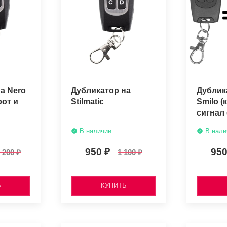
а Nero
Дубликатор на
Дублик
рот и
Stilmatic
Smilo (
сигнал 
пульта)
В наличии
В нали
950
95
 200
1 100
Ь
КУПИТЬ