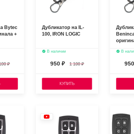
а Bytec
Дубликатор на IL-
Дублик
инала +
100, IRON LOGIC
Beninc
оригин
копиро
В наличии
В нали
950
95
100
1 100
Ь
КУПИТЬ