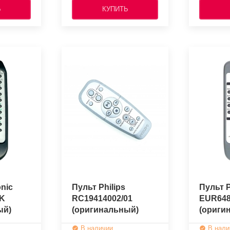
Ь
КУПИТЬ
nic
Пульт Philips
Пульт 
K
RC19414002/01
EUR648
ый)
(оригинальный)
(ориги
В наличии
В нали