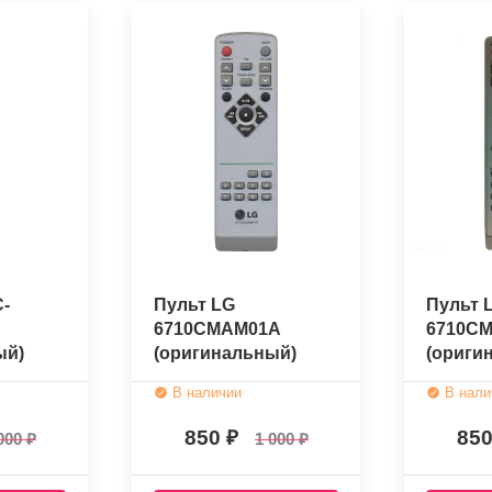
-
Пульт LG
Пульт 
6710CMAM01A
6710C
ый)
(оригинальный)
(ориги
В наличии
В нали
850
85
000
1 000