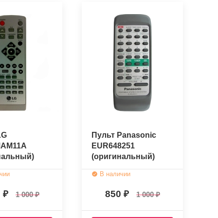
LG
Пульт Panasonic
MAM11A
EUR648251
нальный)
(оригинальный)
чии
В наличии
0
850
1 000
1 000