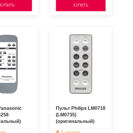
КУПИТЬ
КУПИТЬ
Panasonic
Пульт Philips LM0718
258
(LM0735)
нальный)
(оригинальный)
чии
В наличии