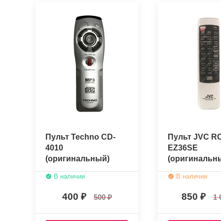
Пульт Techno CD-
Пульт JVC RC
4010
EZ36SE
(оригинальный)
(оригинальн
В наличии
В наличии
400
850
500
1 