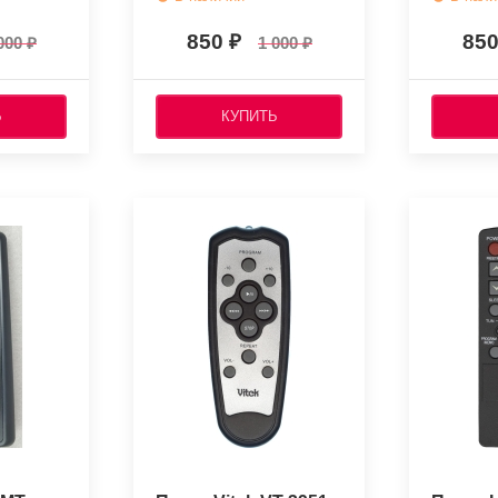
850
85
000
1 000
Ь
КУПИТЬ