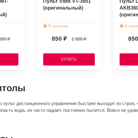
MT-
Пульт Vitek VT-3951
Пульт 
(оригинальный)
AKB360
ый)
(ориги
В наличии
В нали
850
85
000
1 000
Ь
КУПИТЬ
итолы
 пульт дистанционного управления быстрее выходит из строя, ч
опасть вода, он часто падает, постоянно пылится. Вовсе не уди