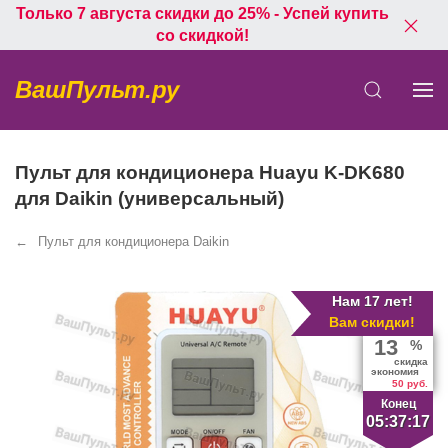
Только 7 августа скидки до 25% - Успей купить
со скидкой!
ВашПульт.ру
Пульт для кондиционера Huayu K-DK680
для Daikin (универсальный)
Пульт для кондиционера Daikin
Нам 17 лет!
Вам скидки!
13
%
скидка
экономия
50 руб.
Конец
05:37:17