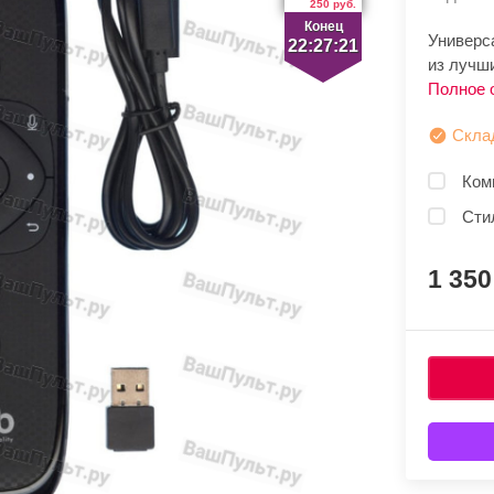
250 руб.
Конец
Универс
22:27:20
из лучш
Полное 
Скла
Ком
Сти
1 35