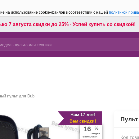
сие на использование cookie-файлов в соответствии с нашей
политикой прив
ко 7 августа скидки до 25% - Успей купить со скидкой!
ный пульт для Dub
Нам 17 лет!
Пульт
Вам скидки!
16
%
скидка
экономия
Код това