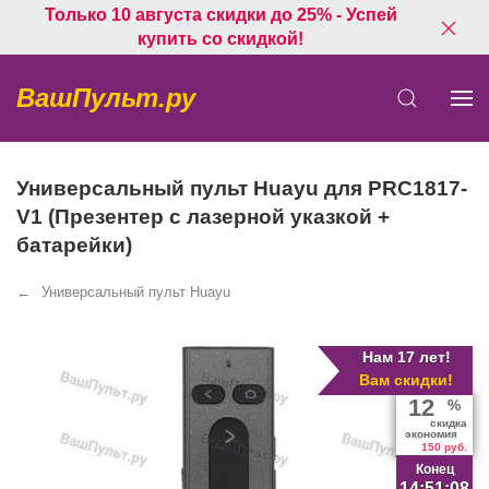
Только 10 августа скидки до 25% - Успей
купить со скидкой!
ВашПульт.ру
Универсальный пульт Huayu для PRC1817-
V1 (Презентер с лазерной указкой +
батарейки)
Универсальный пульт Huayu
Нам 17 лет!
Вам скидки!
12
%
скидка
экономия
150 руб.
Конец
14:51:08