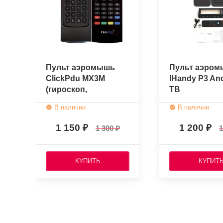
Пульт аэромышь
Пульт аэро
ClickPdu MX3M
IHandy P3 An
(гироскоп,
ТВ
голосовое
В наличии
В наличии
управление)
1 150
1 200
1 300
1
КУПИТЬ
КУПИТ