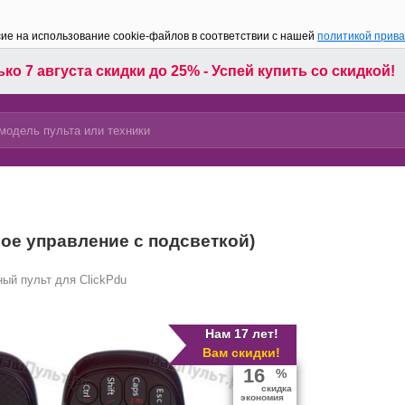
сие на использование cookie-файлов в соответствии с нашей
политикой прив
ко 7 августа скидки до 25% - Успей купить со скидкой!
ое управление с подсветкой)
ый пульт для ClickPdu
Нам 17 лет!
Вам скидки!
16
%
скидка
экономия