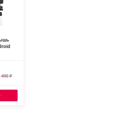
мышь
droid
 400
Ь