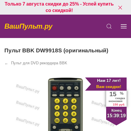
Только 7 августа скидки до 25% - Успей купить
со скидкой!
ВашПульт.ру
Пульт BBK DW9918S (оригинальный)
Пульт для DVD рекордера BBK
Нам 17 лет!
Вам скидки!
15
%
скидка
экономия
150 руб.
Конец
15:39:19