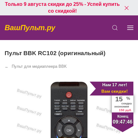
Только 9 августа скидки до 25% - Успей купить
со скидкой!
ВашПульт.ру
Пульт BBK RC102 (оригинальный)
Пульт для медиаплеера BBK
Нам 17 лет!
Вам скидки!
15
%
скидка
экономия
150 руб.
Конец
09:47:46