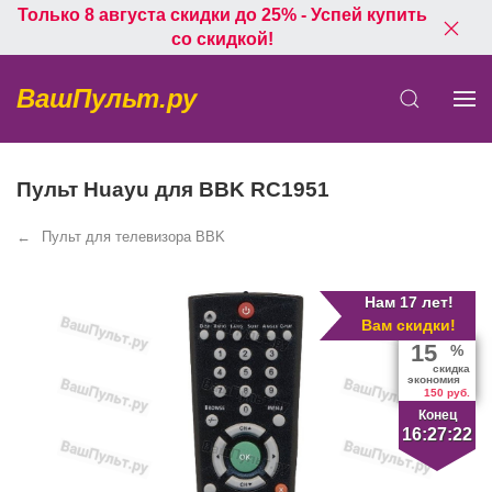
Только 8 августа скидки до 25% - Успей купить
со скидкой!
ВашПульт.ру
Пульт Huayu для BBK RC1951
Пульт для телевизора BBK
Нам 17 лет!
Вам скидки!
15
%
скидка
экономия
150 руб.
Конец
16:27:21