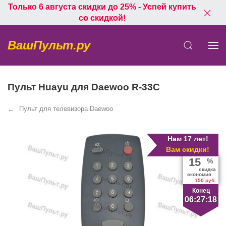
Только 6 августа скидки до 25% - Успей купить
со скидкой!
ВашПульт.ру
Пульт Huayu для Daewoo R-33C
Пульт для телевизора Daewoo
Нам 17 лет!
Вам скидки!
15
%
скидка
экономия
150 руб.
Конец
06:27:17