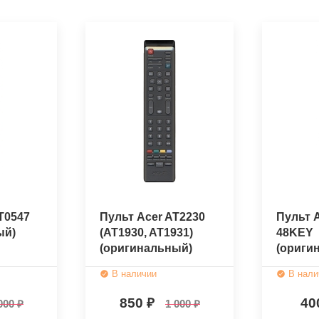
T0547
Пульт Acer AT2230
Пульт 
ый)
(AT1930, AT1931)
48KEY
(оригинальный)
(ориги
В наличии
В нали
850
40
000
1 000