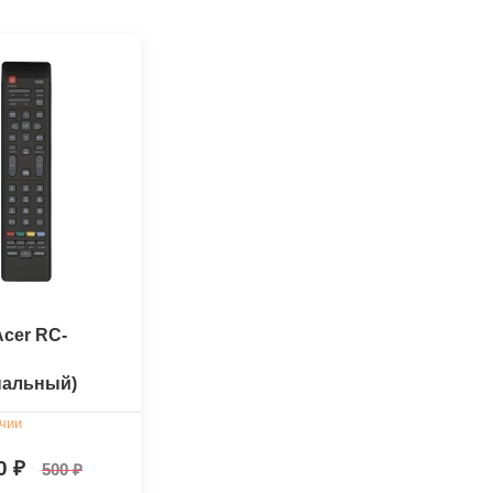
Acer RC-
нальный)
чии
0
500