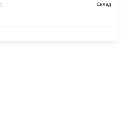
д
Склад