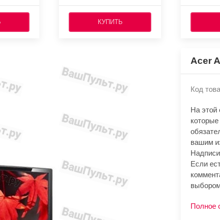
Ь
КУПИТЬ
Acer 
Код това
На этой
которые 
обязате
вашим и
Надписи
Если ест
коммент
выбором
Полное 