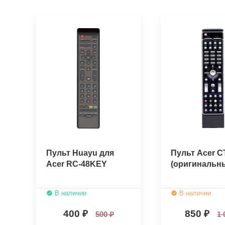
Пульт Huayu для
Пульт Acer C
Acer RC-48KEY
(оригинальн
В наличии
В наличии
400
850
500
1 