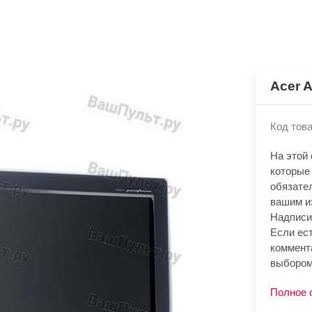
Acer 
Код това
На этой
которые
обязате
вашим и
Надписи
Если ест
коммент
выбором
Полное 