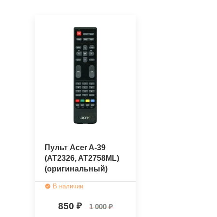
Пульт Acer A-39
(AT2326, AT2758ML)
(оригинальный)
В наличии
850
1 000