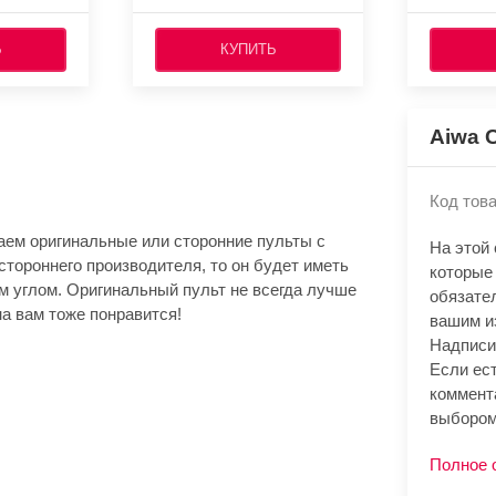
Ь
КУПИТЬ
Aiwa 
Код това
аем оригинальные или сторонние пульты с
На этой
стороннего производителя, то он будет иметь
которые
м углом. Оригинальный пульт не всегда лучше
обязате
а вам тоже понравится!
вашим и
Надписи
Если ест
коммент
выбором
Полное 