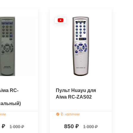
Aiwa RC-
Пульт Huayu для
Aiwa RC-ZAS02
нальный)
чии
В наличии
0
850
1 000
1 000