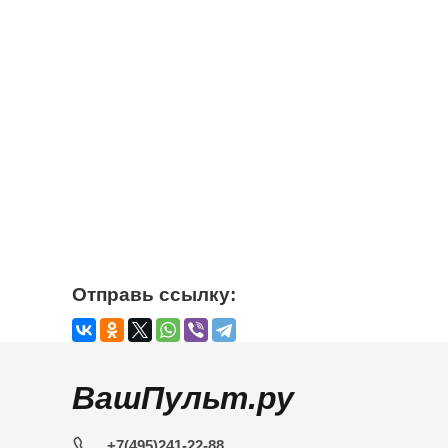
Отправь ссылку:
ВашПульт.ру
+7(495)241-22-88