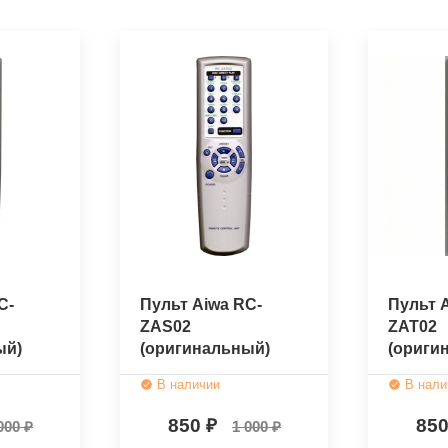
C-
Пульт Aiwa RC-
Пульт 
ZAS02
ZAT02
ый)
(оригинальный)
(ориги
В наличии
В нали
850
85
000
1 000