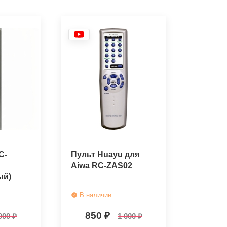
C-
Пульт Huayu для
Aiwa RC-ZAS02
ый)
В наличии
850
000
1 000