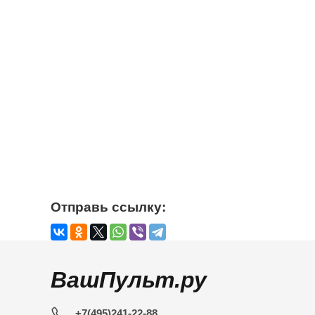
Отправь ссылку:
ВашПульт.ру
+7(495)241-22-88