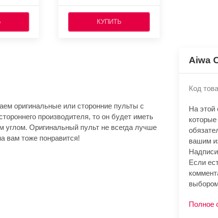
Ь
КУПИТЬ
Aiwa 
Код това
аем оригинальные или сторонние пульты с
На этой
стороннего производителя, то он будет иметь
которые
м углом. Оригинальный пульт не всегда лучше
обязате
а вам тоже понравится!
вашим и
Надписи
Если ест
коммент
выбором
Полное 