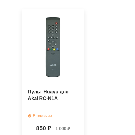
Пульт Huayu для
Akai RC-N1A
В наличии
850
1 000