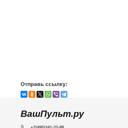
Отправь ссылку:
ВашПульт.ру
+7(495)241-22-88