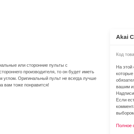
Akai 
Код това
нальные или сторонние пульты с
На этой
стороннего производителя, то он будет иметь
которые
м углом. Оригинальный пульт не всегда лучше
обязате
а вам тоже понравится!
вашим и
Надписи
Если ест
коммент
выбором
Полное 