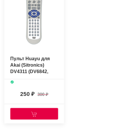
Пульт Huayu для
Akai (Sitronics)
DV4311 (DV6842,
DV6342, DV6840)
250
300