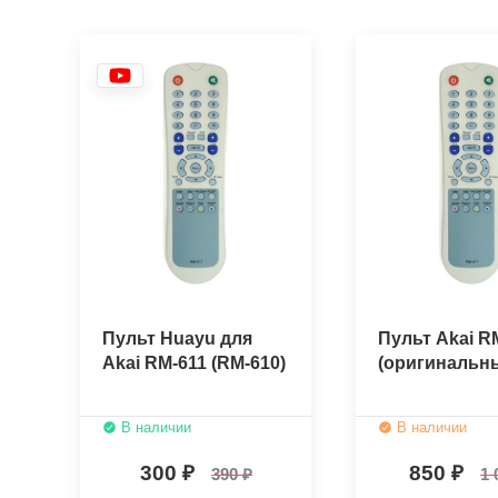
Пульт Huayu для
Пульт Akai R
Akai RM-611 (RM-610)
(оригинальн
В наличии
В наличии
300
850
390
1 