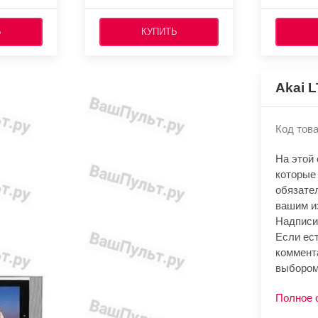
Ь
КУПИТЬ
Akai 
Код това
На этой
которые 
обязате
вашим и
Надписи
Если ест
коммент
выбором
Полное 