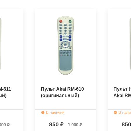
M-611
Пульт Akai RM-610
Пульт 
ый)
(оригинальный)
Akai R
В наличии
В нали
850
85
000
1 000