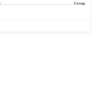
д
Склад