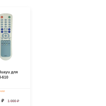
Huayu для
M-610
чии
0
1 000