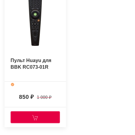
Пульт Huayu для
BBK RC073-01R
850
1 000