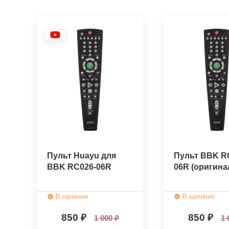
Пульт Huayu для
Пульт BBK R
BBK RC026-06R
06R (оригин
В наличии
В наличии
850
850
1 000
1 