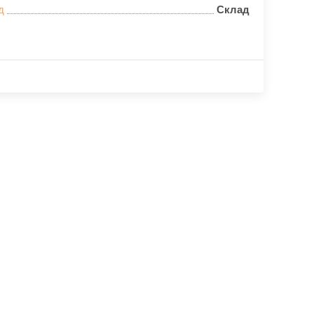
д
Склад