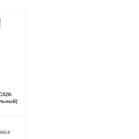
C026-
альный)
000