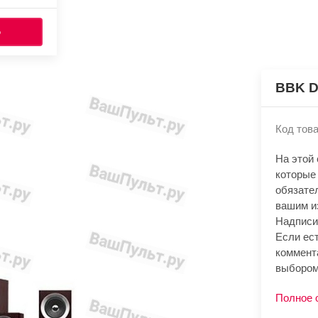
Ь
BBK D
Код това
На этой
которые
обязате
вашим и
Надписи
Если ест
коммент
выбором
Полное 