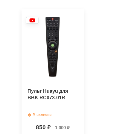
Пульт Huayu для
BBK RC073-01R
В наличии
850
1 000