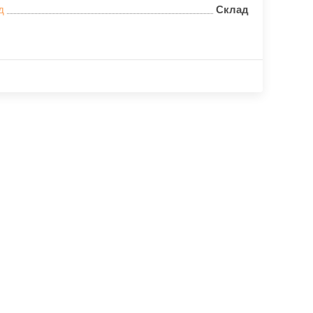
д
Склад