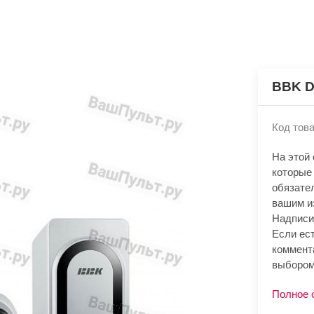
BBK D
Код това
На этой
которые
обязате
вашим и
Надписи
Если ест
коммент
выбором
Полное 