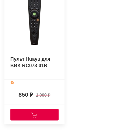
Пульт Huayu для
BBK RC073-01R
850
1 000