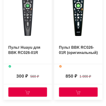
Пульт Huayu для
Пульт BBK RC026-
BBK RC026-01R
01R (оригинальный)
300
850
560
1 000