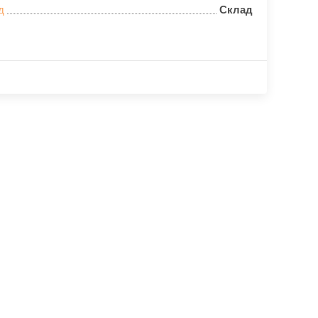
д
Склад