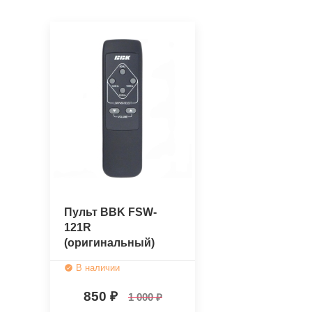
Пульт BBK FSW-
121R
(оригинальный)
В наличии
850
1 000