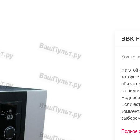
BBK 
Код това
На этой
которые
обязате
вашим и
Надписи
Если ест
коммент
выбором
Полное 