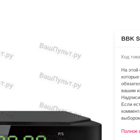
BBK 
Код това
На этой
которые
обязате
вашим и
Надписи
Если ест
коммент
выбором
Полное 