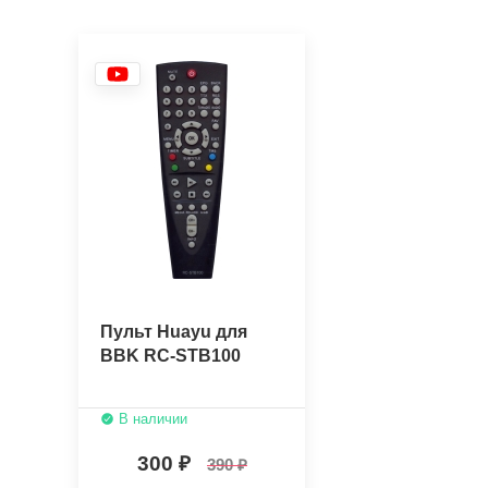
Пульт Huayu для
BBK RC-STB100
В наличии
300
390