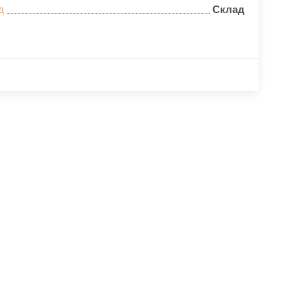
д
Склад