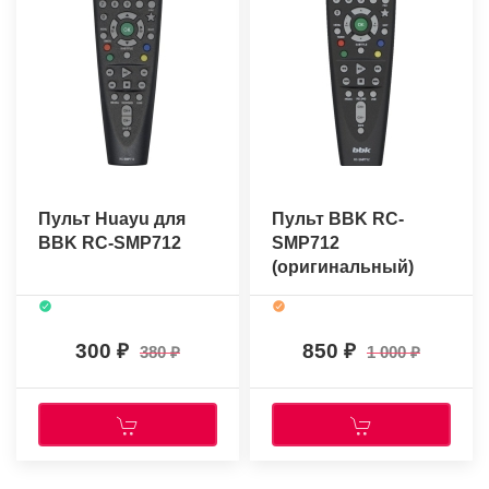
Пульт Huayu для
Пульт BBK RC-
BBK RC-SMP712
SMP712
(оригинальный)
300
850
380
1 000