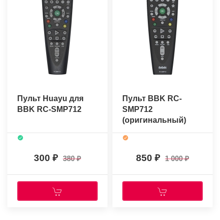
Пульт Huayu для
Пульт BBK RC-
BBK RC-SMP712
SMP712
(оригинальный)
300
850
380
1 000