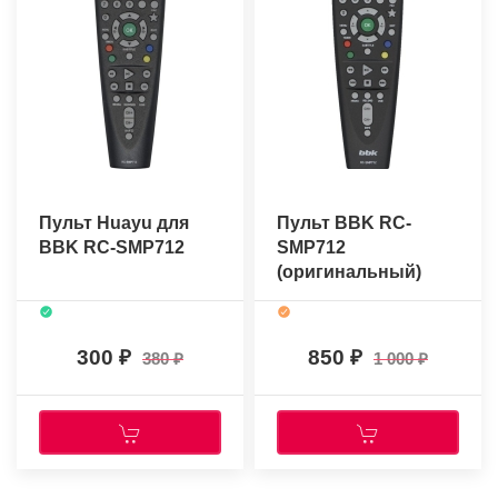
Пульт Huayu для
Пульт BBK RC-
BBK RC-SMP712
SMP712
(оригинальный)
300
850
380
1 000