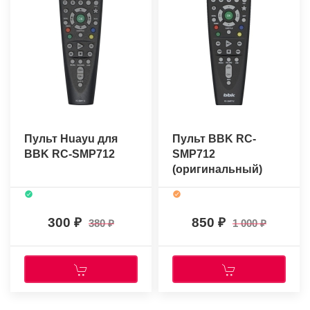
Пульт Huayu для
Пульт BBK RC-
BBK RC-SMP712
SMP712
(оригинальный)
300
850
380
1 000