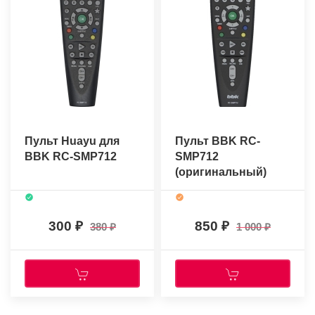
Пульт Huayu для
Пульт BBK RC-
BBK RC-SMP712
SMP712
(оригинальный)
300
850
380
1 000