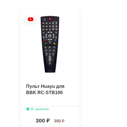
Пульт Huayu для
BBK RC-STB100
В наличии
300
390