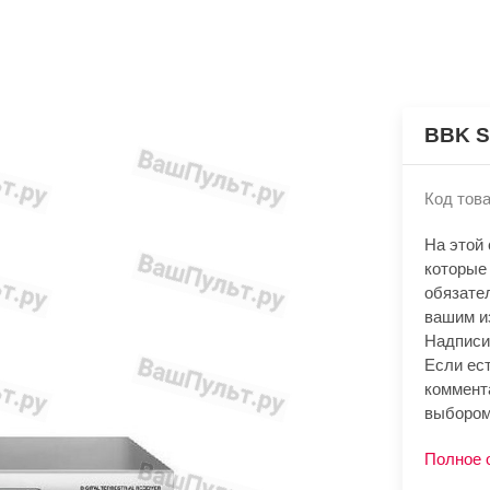
BBK S
Код това
На этой
которые
обязате
вашим и
Надписи
Если ест
коммент
выбором
Полное 