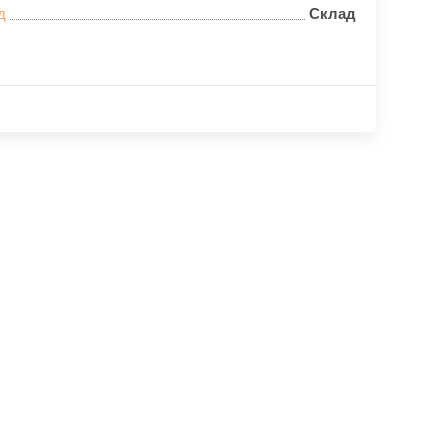
д
Склад