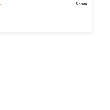
д
Склад