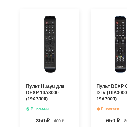
Пульт Huayu для
Пульт DEXP 
DEXP 16A3000
DTV (16A3000
(19A3000)
19A3000)
(оригинальн
В наличии
В наличии
350
650
400
8