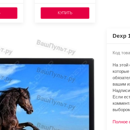
Ь
КУПИТЬ
Dexp 
Код това
На этой
которые
обязате
вашим и
Надписи
Если ест
коммент
выбором
Полное 