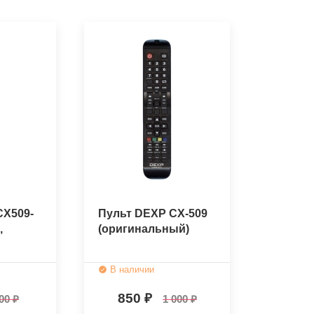
CX509-
Пульт DEXP CX-509
,
(оригинальный)
ый)
В наличии
850
00
1 000