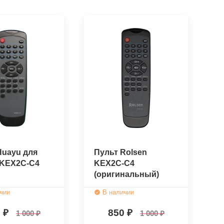
Huayu для
Пульт Rolsen
 KEX2C-C4
KEX2C-C4
(оригинальный)
чии
В наличии
0
850
1 000
1 000