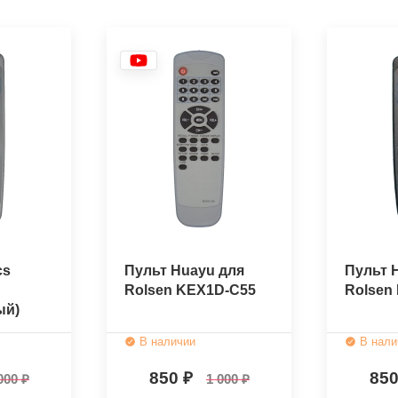
cs
Пульт Huayu для
Пульт 
Rolsen KEX1D-C55
Rolsen
ый)
В наличии
В нали
850
85
000
1 000