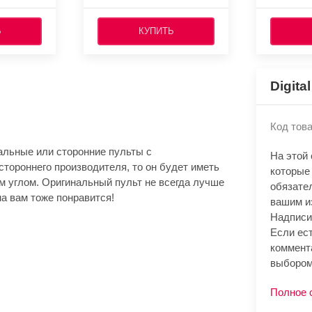
Ь
КУПИТЬ
Digita
Код това
альные или сторонние пульты с
На этой
стороннего производителя, то он будет иметь
которые 
м углом. Оригинальный пульт не всегда лучше
обязате
а вам тоже понравится!
вашим и
Надписи
Если ест
коммент
выбором
Полное 