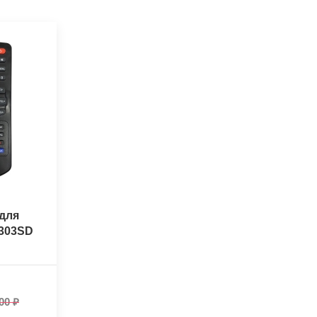
для
-303SD
00