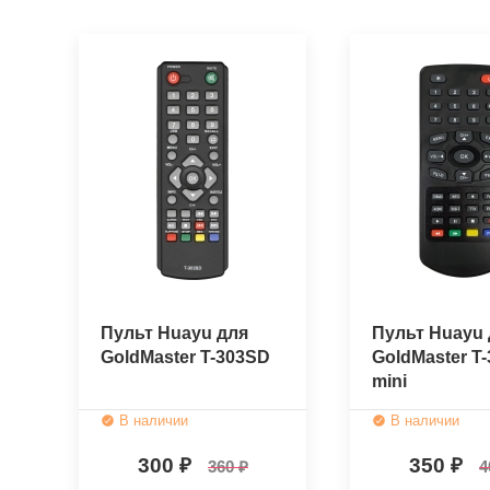
Пульт Huayu для
Пульт Huayu 
GoldMaster T-303SD
GoldMaster T
mini
В наличии
В наличии
300
350
360
4