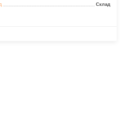
д
Склад