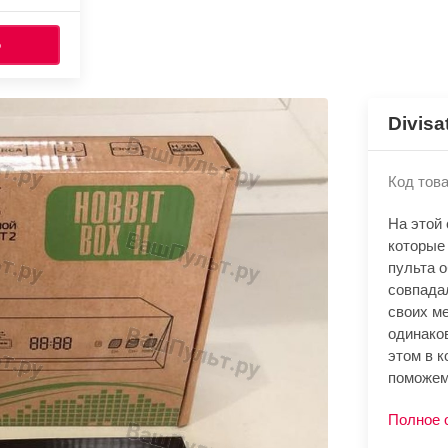
Ь
Divisa
Код това
На этой
которые 
пульта 
совпада
своих м
одинако
этом в к
поможем
Полное 