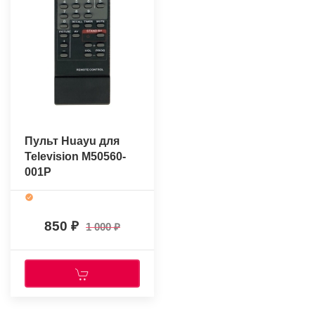
Пульт Huayu для
Television M50560-
001P
850
1 000