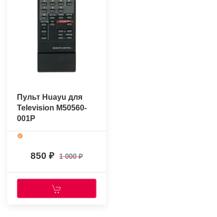
Пульт Huayu для
Television M50560-
001P
850
1 000