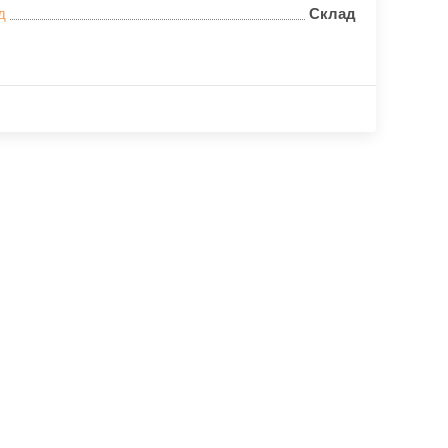
д
Склад