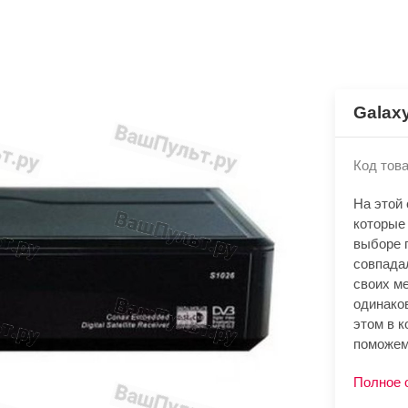
Galaxy
Код това
На этой
которые 
выборе 
совпада
своих м
одинако
этом в к
поможем
Полное 