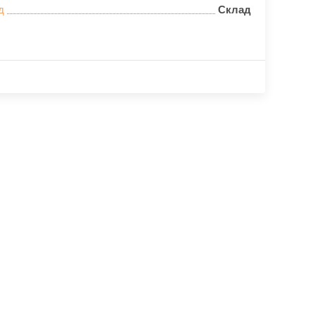
д
Склад