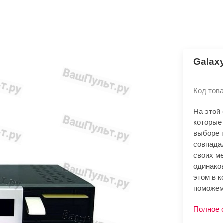
Galaxy
Код това
На этой
которые 
выборе 
совпада
своих м
одинако
этом в к
поможем
Полное 