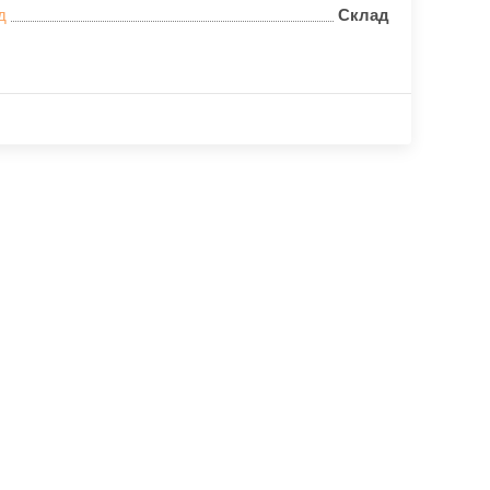
д
Склад