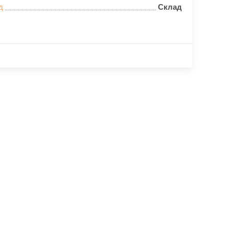
д
Склад