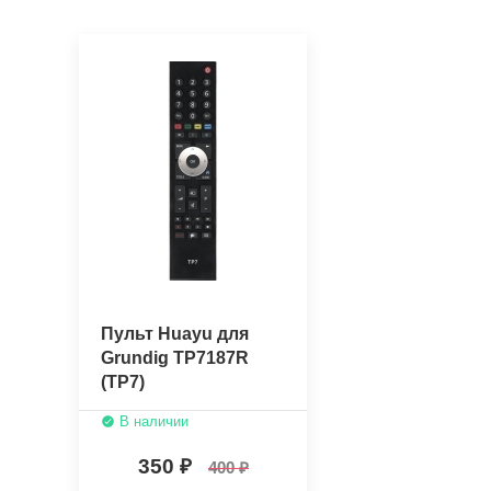
Пульт Huayu для
Grundig TP7187R
(TP7)
В наличии
350
400