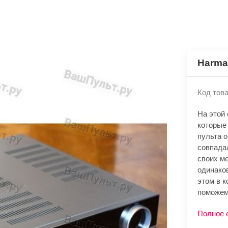
Harma
Код това
На этой
которые
пульта 
совпада
своих м
одинако
этом в к
поможем
Полное 