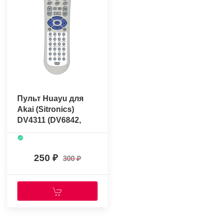
Пульт Huayu для
Akai (Sitronics)
DV4311 (DV6842,
DV6342, DV6840)
250
300